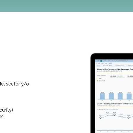
del sector y/o
curity)
es