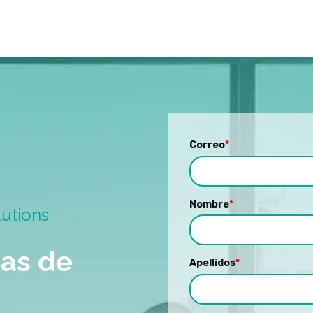
Correo
*
Nombre
*
utions
as de
Apellidos
*