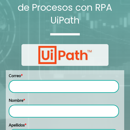
de Procesos con RPA
UiPath
Correo
*
Nombre
*
Apellidos
*