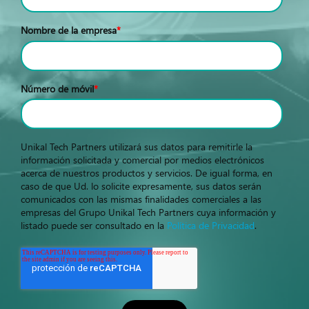
Nombre de la empresa
*
Número de móvil
*
Unikal Tech Partners utilizará sus datos para remitirle la
información solicitada y comercial por medios electrónicos
acerca de nuestros productos y servicios. De igual forma, en
caso de que Ud. lo solicite expresamente, sus datos serán
comunicados con las mismas finalidades comerciales a las
empresas del Grupo Unikal Tech Partners cuya información y
listado puede ser consultado en la
Política de Privacidad
.